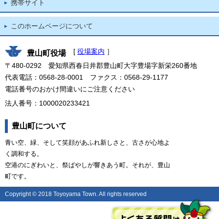
携帯サイト
このホームページについて
[
役場案内
］
豊山町役場
〒480-0292 愛知県西春日井郡豊山町大字豊場字新栄260番地
代表電話：0568-28-0001 ファクス：0568-29-1177
電話番号のおかけ間違いにご注意ください
法人番号：1000020233421
豊山町について
青い空、緑、そして笑顔があふれ新しさと、古さが心地よ
く調和する。
空港のにぎわいと、祭ばやしが響きあう町。それが、豊山
町です。
Copyright © 2018 Toyoyama Town. All rights reserved