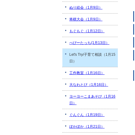
ぬり絵会（1月9日）
将棋大会（1月9日）
もぐもぐ（1月12日）
べびーたっち(1月13日）
Let's Try/子育て相談（1月15
日）
工作教室（1月16日）
大なわとび（1月16日）
ヨーヨーこまあそび（1月16
日）
ぐんぐん（1月19日）
ぽかぽか（1月21日）