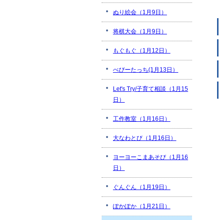
ぬり絵会（1月9日）
将棋大会（1月9日）
もぐもぐ（1月12日）
べびーたっち(1月13日）
Let's Try/子育て相談（1月15
日）
工作教室（1月16日）
大なわとび（1月16日）
ヨーヨーこまあそび（1月16
日）
ぐんぐん（1月19日）
ぽかぽか（1月21日）