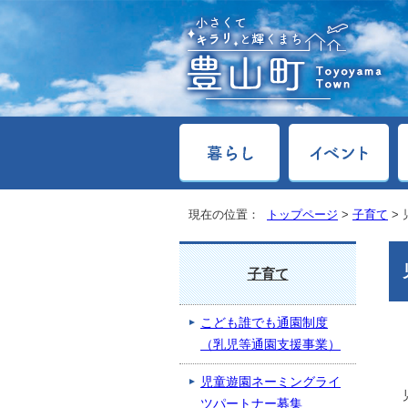
現在の位置：
トップページ
>
子育て
>
子育て
こども誰でも通園制度
（乳児等通園支援事業）
児童遊園ネーミングライ
ツパートナー募集