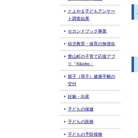
とよやま子どもアンケー
ト調査結果
セカンドブック事業
幼児教育・保育の無償化
豊山町の子育て応援アプ
リ「Kikotto」
親子（母子）健康手帳の
交付
妊娠・出産
子どもの保健
子どもの医療
子どもの予防接種