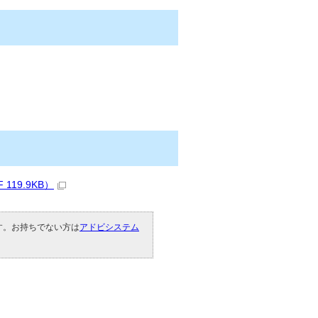
19.9KB）
です。お持ちでない方は
アドビシステム
。