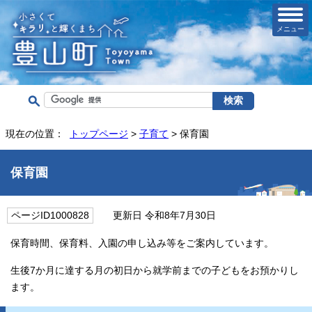
メニュー
現在の位置：
トップページ
>
子育て
> 保育園
保育園
ページID1000828
更新日 令和8年7月30日
保育時間、保育料、入園の申し込み等をご案内しています。
生後7か月に達する月の初日から就学前までの子どもをお預かりし
ます。