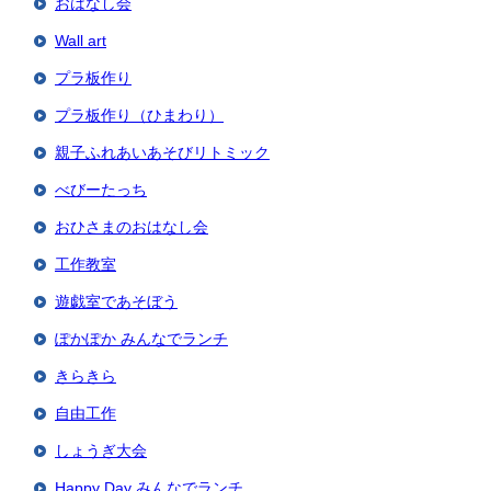
おはなし会
Wall art
プラ板作り
プラ板作り（ひまわり）
親子ふれあいあそびリトミック
べびーたっち
おひさまのおはなし会
工作教室
遊戯室であそぼう
ぽかぽか みんなでランチ
きらきら
自由工作
しょうぎ大会
Happy Day みんなでランチ