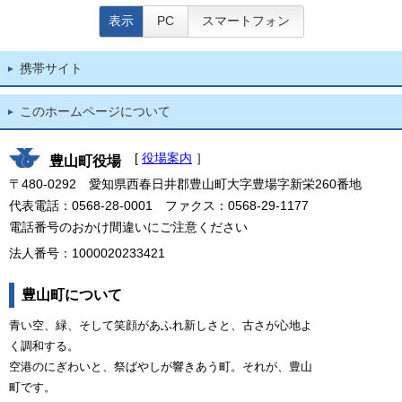
表示
PC
スマートフォン
携帯サイト
このホームページについて
[
役場案内
］
豊山町役場
〒480-0292 愛知県西春日井郡豊山町大字豊場字新栄260番地
代表電話：0568-28-0001 ファクス：0568-29-1177
電話番号のおかけ間違いにご注意ください
法人番号：1000020233421
豊山町について
青い空、緑、そして笑顔があふれ新しさと、古さが心地よ
く調和する。
空港のにぎわいと、祭ばやしが響きあう町。それが、豊山
町です。