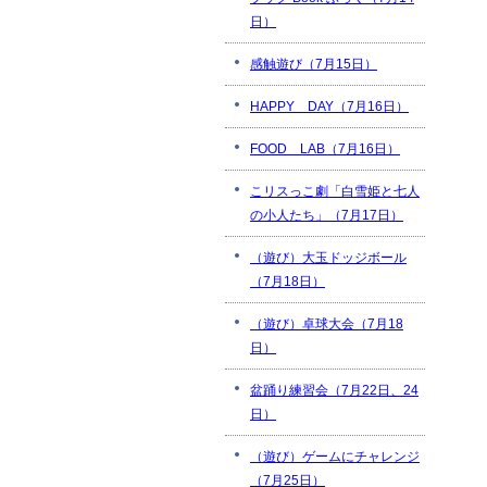
日）
感触遊び（7月15日）
HAPPY DAY（7月16日）
FOOD LAB（7月16日）
こリスっこ劇「白雪姫と七人
の小人たち」（7月17日）
（遊び）大玉ドッジボール
（7月18日）
（遊び）卓球大会（7月18
日）
盆踊り練習会（7月22日、24
日）
（遊び）ゲームにチャレンジ
（7月25日）