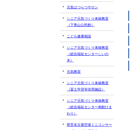
元気はつらつサロン
シニア元気づくり体操教室
（下青山公民館）
こども健康相談
シニア元気づくり体操教室
（総合福祉センターしいの
木）
元気教室
シニア元気づくり体操教室
（冨士学習等供用施設）
シニア元気づくり体操教室
（総合福祉センター南館ひま
わり）
県営名古屋空港ミニコンサー