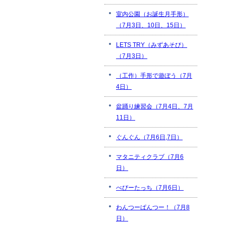
室内公園（お誕生月手形）
（7月3日、10日、15日）
LETS TRY（みずあそび）
（7月3日）
（工作）手形で遊ぼう（7月
4日）
盆踊り練習会（7月4日、7月
11日）
ぐんぐん（7月6日,7日）
マタニティクラブ（7月6
日）
べびーたっち（7月6日）
わんつーぱんつー！（7月8
日）