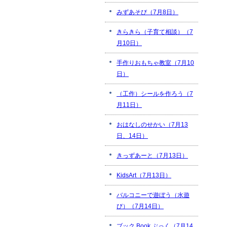
みずあそび（7月8日）
きらきら（子育て相談）（7
月10日）
手作りおもちゃ教室（7月10
日）
（工作）シールを作ろう（7
月11日）
おはなしのせかい（7月13
日、14日）
きっずあーと（7月13日）
KidsArt（7月13日）
バルコニーで遊ぼう（水遊
び）（7月14日）
ブック Book ぶっく（7月14