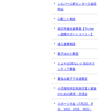
シルバー人材センター入会説
明会
心配ごと相談
就労準備支援事業【Try me
～就職サポートコース～】
成人健康相談
親子ゆかた教室
とよやまDEないと当日ボラ
ンティア募集
夏休み親子下水道教室
小児慢性特定疾病児童と家族
のための講演・交流会
スポーツ大会（7月2日、9
日、16日、23日、30日）