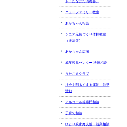
ト「たなばた演奏会」
ニューファミリー教室
あかちゃん相談
シニア元気づくり体操教室
（正法寺）
あかちゃん広場
成年後見センター 法律相談
うたごえクラブ
社会を明るくする運動 啓発
活動
アルコール等専門相談
子育て相談
ひとり親家庭支援・就業相談