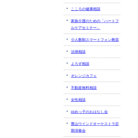
こころの健康相談
家族介護のための「ハートフ
ルケアセミナー」
少人数制スマートフォン教室
法律相談
よろず相談
オレンジカフェ
不動産無料相談
女性相談
ゆめっ子のおはなし会
豊山ウインドオーケストラ定
期演奏会