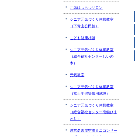
元気はつらつサロン
シニア元気づくり体操教室
（下青山公民館）
こども健康相談
シニア元気づくり体操教室
（総合福祉センターしいの
木）
元気教室
シニア元気づくり体操教室
（冨士学習等供用施設）
シニア元気づくり体操教室
（総合福祉センター南館ひま
わり）
県営名古屋空港ミニコンサー