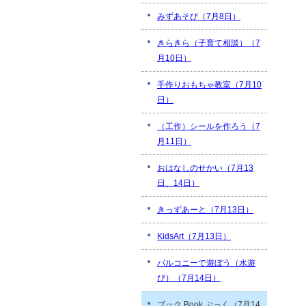
みずあそび（7月8日）
きらきら（子育て相談）（7
月10日）
手作りおもちゃ教室（7月10
日）
（工作）シールを作ろう（7
月11日）
おはなしのせかい（7月13
日、14日）
きっずあーと（7月13日）
KidsArt（7月13日）
バルコニーで遊ぼう（水遊
び）（7月14日）
ブック Book ぶっく（7月14