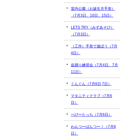
室内公園（お誕生月手形）
（7月3日、10日、15日）
LETS TRY（みずあそび）
（7月3日）
（工作）手形で遊ぼう（7月
4日）
盆踊り練習会（7月4日、7月
11日）
ぐんぐん（7月6日,7日）
マタニティクラブ（7月6
日）
べびーたっち（7月6日）
わんつーぱんつー！（7月8
日）