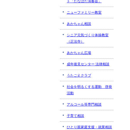
ト「たなばた演奏会」
ニューファミリー教室
あかちゃん相談
シニア元気づくり体操教室
（正法寺）
あかちゃん広場
成年後見センター 法律相談
うたごえクラブ
社会を明るくする運動 啓発
活動
アルコール等専門相談
子育て相談
ひとり親家庭支援・就業相談