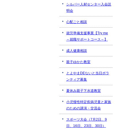
シルバー人材センター入会説
明会
心配ごと相談
就労準備支援事業【Try me
～就職サポートコース～】
成人健康相談
親子ゆかた教室
とよやまDEないと当日ボラ
ンティア募集
夏休み親子下水道教室
小児慢性特定疾病児童と家族
のための講演・交流会
スポーツ大会（7月2日、9
日、16日、23日、30日）