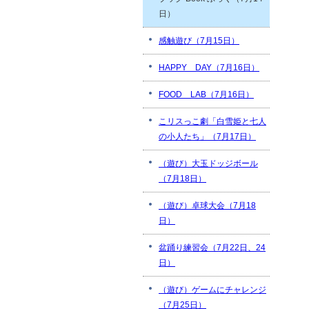
日）
感触遊び（7月15日）
HAPPY DAY（7月16日）
FOOD LAB（7月16日）
こリスっこ劇「白雪姫と七人
の小人たち」（7月17日）
（遊び）大玉ドッジボール
（7月18日）
（遊び）卓球大会（7月18
日）
盆踊り練習会（7月22日、24
日）
（遊び）ゲームにチャレンジ
（7月25日）