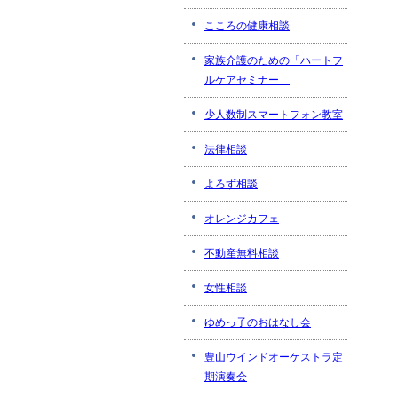
こころの健康相談
家族介護のための「ハートフ
ルケアセミナー」
少人数制スマートフォン教室
法律相談
よろず相談
オレンジカフェ
不動産無料相談
女性相談
ゆめっ子のおはなし会
豊山ウインドオーケストラ定
期演奏会