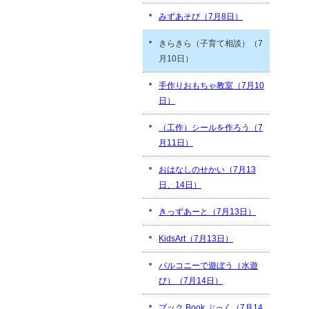
みずあそび（7月8日）
きらきら（子育て相談）（7
月10日）
手作りおもちゃ教室（7月10
日）
（工作）シールを作ろう（7
月11日）
おはなしのせかい（7月13
日、14日）
きっずあーと（7月13日）
KidsArt（7月13日）
バルコニーで遊ぼう（水遊
び）（7月14日）
ブック Book ぶっく（7月14