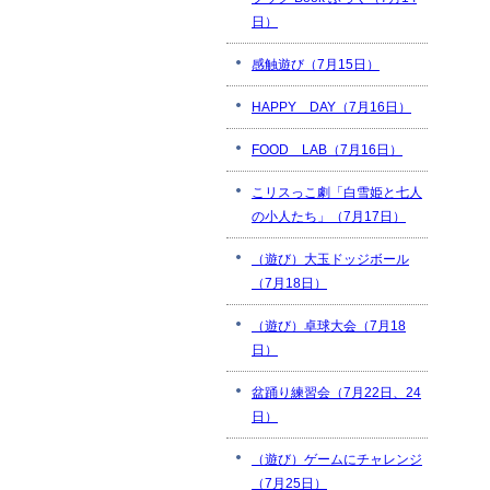
日）
感触遊び（7月15日）
HAPPY DAY（7月16日）
FOOD LAB（7月16日）
こリスっこ劇「白雪姫と七人
の小人たち」（7月17日）
（遊び）大玉ドッジボール
（7月18日）
（遊び）卓球大会（7月18
日）
盆踊り練習会（7月22日、24
日）
（遊び）ゲームにチャレンジ
（7月25日）