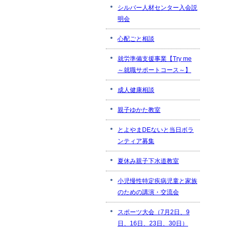
シルバー人材センター入会説
明会
心配ごと相談
就労準備支援事業【Try me
～就職サポートコース～】
成人健康相談
親子ゆかた教室
とよやまDEないと当日ボラ
ンティア募集
夏休み親子下水道教室
小児慢性特定疾病児童と家族
のための講演・交流会
スポーツ大会（7月2日、9
日、16日、23日、30日）