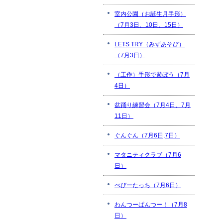
室内公園（お誕生月手形）
（7月3日、10日、15日）
LETS TRY（みずあそび）
（7月3日）
（工作）手形で遊ぼう（7月
4日）
盆踊り練習会（7月4日、7月
11日）
ぐんぐん（7月6日,7日）
マタニティクラブ（7月6
日）
べびーたっち（7月6日）
わんつーぱんつー！（7月8
日）