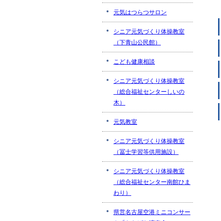
元気はつらつサロン
シニア元気づくり体操教室
（下青山公民館）
こども健康相談
シニア元気づくり体操教室
（総合福祉センターしいの
木）
元気教室
シニア元気づくり体操教室
（冨士学習等供用施設）
シニア元気づくり体操教室
（総合福祉センター南館ひま
わり）
県営名古屋空港ミニコンサー