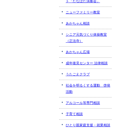
ト「たなばた演奏会」
ニューファミリー教室
あかちゃん相談
シニア元気づくり体操教室
（正法寺）
あかちゃん広場
成年後見センター 法律相談
うたごえクラブ
社会を明るくする運動 啓発
活動
アルコール等専門相談
子育て相談
ひとり親家庭支援・就業相談