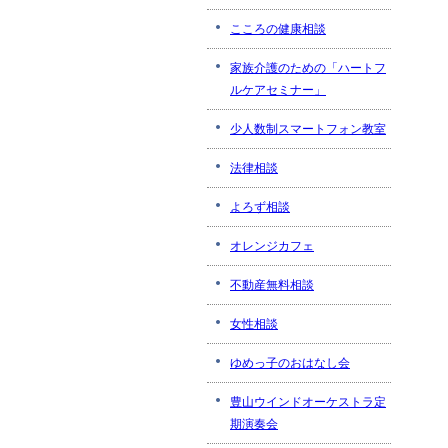
こころの健康相談
家族介護のための「ハートフ
ルケアセミナー」
少人数制スマートフォン教室
法律相談
よろず相談
オレンジカフェ
不動産無料相談
女性相談
ゆめっ子のおはなし会
豊山ウインドオーケストラ定
期演奏会