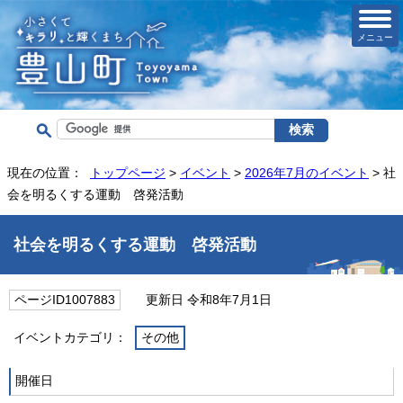
メニュー
現在の位置：
トップページ
>
イベント
>
2026年7月のイベント
> 社
会を明るくする運動 啓発活動
社会を明るくする運動 啓発活動
ページID1007883
更新日 令和8年7月1日
イベントカテゴリ：
その他
開催日