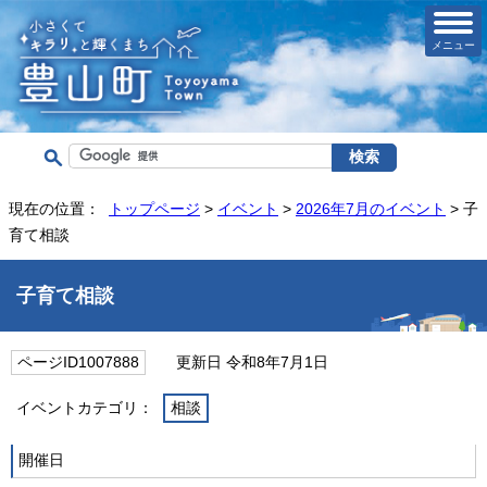
メニュー
現在の位置：
トップページ
>
イベント
>
2026年7月のイベント
> 子
育て相談
子育て相談
ページID1007888
更新日 令和8年7月1日
イベントカテゴリ：
相談
開催日