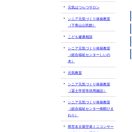
元気はつらつサロン
シニア元気づくり体操教室
（下青山公民館）
こども健康相談
シニア元気づくり体操教室
（総合福祉センターしいの
木）
元気教室
シニア元気づくり体操教室
（冨士学習等供用施設）
シニア元気づくり体操教室
（総合福祉センター南館ひま
わり）
県営名古屋空港ミニコンサー