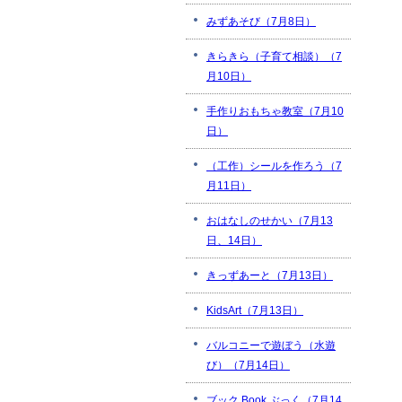
みずあそび（7月8日）
きらきら（子育て相談）（7
月10日）
手作りおもちゃ教室（7月10
日）
（工作）シールを作ろう（7
月11日）
おはなしのせかい（7月13
日、14日）
きっずあーと（7月13日）
KidsArt（7月13日）
バルコニーで遊ぼう（水遊
び）（7月14日）
ブック Book ぶっく（7月14