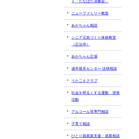
ト「たなばた演奏会」
ニューファミリー教室
あかちゃん相談
シニア元気づくり体操教室
（正法寺）
あかちゃん広場
成年後見センター 法律相談
うたごえクラブ
社会を明るくする運動 啓発
活動
アルコール等専門相談
子育て相談
ひとり親家庭支援・就業相談