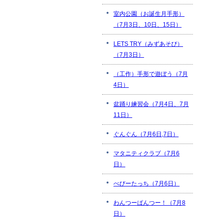
室内公園（お誕生月手形）
（7月3日、10日、15日）
LETS TRY（みずあそび）
（7月3日）
（工作）手形で遊ぼう（7月
4日）
盆踊り練習会（7月4日、7月
11日）
ぐんぐん（7月6日,7日）
マタニティクラブ（7月6
日）
べびーたっち（7月6日）
わんつーぱんつー！（7月8
日）