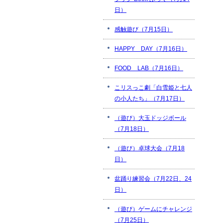
日）
感触遊び（7月15日）
HAPPY DAY（7月16日）
FOOD LAB（7月16日）
こリスっこ劇「白雪姫と七人
の小人たち」（7月17日）
（遊び）大玉ドッジボール
（7月18日）
（遊び）卓球大会（7月18
日）
盆踊り練習会（7月22日、24
日）
（遊び）ゲームにチャレンジ
（7月25日）