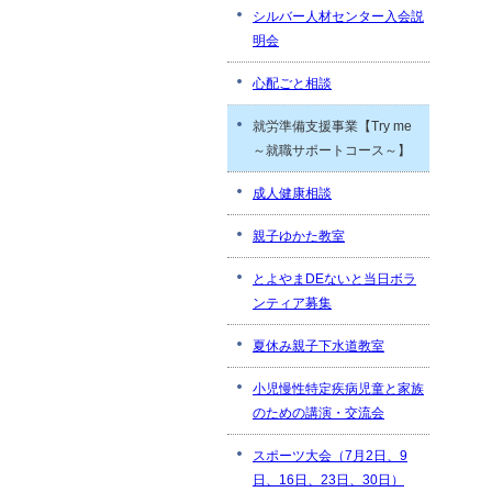
シルバー人材センター入会説
明会
心配ごと相談
就労準備支援事業【Try me
～就職サポートコース～】
成人健康相談
親子ゆかた教室
とよやまDEないと当日ボラ
ンティア募集
夏休み親子下水道教室
小児慢性特定疾病児童と家族
のための講演・交流会
スポーツ大会（7月2日、9
日、16日、23日、30日）