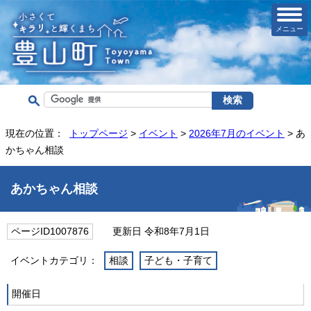
メニュー
現在の位置：
トップページ
>
イベント
>
2026年7月のイベント
> あ
かちゃん相談
あかちゃん相談
ページID1007876
更新日 令和8年7月1日
イベントカテゴリ：
相談
子ども・子育て
開催日